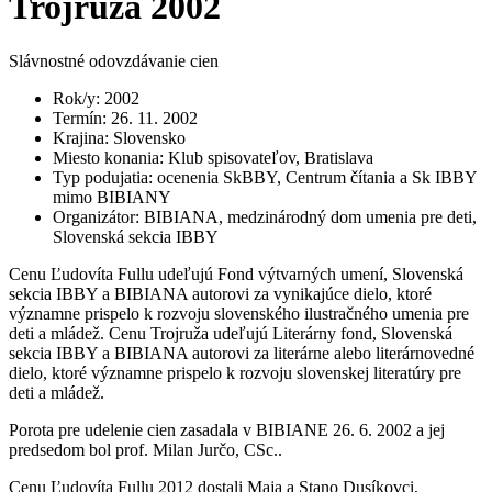
Trojruža 2002
Slávnostné odovzdávanie cien
Rok/y
:
2002
Termín
:
26. 11. 2002
Krajina
:
Slovensko
Miesto konania
:
Klub spisovateľov, Bratislava
Typ podujatia
:
ocenenia SkBBY, Centrum čítania a Sk IBBY
mimo BIBIANY
Organizátor
:
BIBIANA, medzinárodný dom umenia pre deti,
Slovenská sekcia IBBY
Cenu Ľudovíta Fullu udeľujú Fond výtvarných umení, Slovenská
sekcia IBBY a BIBIANA autorovi za vynikajúce dielo, ktoré
významne prispelo k rozvoju slovenského ilustračného umenia pre
deti a mládež. Cenu Trojruža udeľujú Literárny fond, Slovenská
sekcia IBBY a BIBIANA autorovi za literárne alebo literárnovedné
dielo, ktoré významne prispelo k rozvoju slovenskej literatúry pre
deti a mládež.
Porota pre udelenie cien zasadala v BIBIANE 26. 6. 2002 a jej
predsedom bol prof. Milan Jurčo, CSc..
Cenu Ľudovíta Fullu 2012 dostali Maja a Stano Dusíkovci,