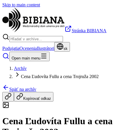
Skip to main content
Stránka BIBIANA
Podujatia
Ocenenia
Ilustrátori
sk
Open main menu
Archív
Cena Ľudovíta Fullu a cena Trojruža 2002
Späť na archív
Kopírovať odkaz
Cena Ľudovíta Fullu a cena