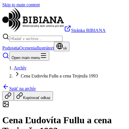
Skip to main content
Stránka BIBIANA
Podujatia
Ocenenia
Ilustrátori
sk
Open main menu
Archív
Cena Ľudovíta Fullu a cena Trojruža 1993
Späť na archív
Kopírovať odkaz
Cena Ľudovíta Fullu a cena