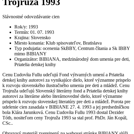
Trojruža 1993
Slávnostné odovzdávanie cien
Rok/y
:
1993
Termín
:
01. 07. 1993
Krajina
:
Slovensko
Miesto konania
:
Klub spisovateľov, Bratislava
Typ podujatia
:
ocenenia SkBBY, Centrum čítania a Sk IBBY
mimo BIBIANY
Organizátor
:
BIBIANA, medzinárodný dom umenia pre deti,
Priatelia detskej knihy
Cenu Ľudovíta Fullu udeľujú Fond výtvarných umení a Priatelia
detskej knihy autorovi za vynikajúce dielo, ktoré významne prispelo
k rozvoju slovenského ilustračného umenia pre deti a mládež. Cenu
Trojruža udeľujú Slovenský literárny fond a Priatelia detskej knihy
autorovi za literárne alebo literárnovedné dielo, ktoré významne
prispelo k rozvoju slovenskej literatúry pre deti a mládež. Porota pre
udelenie cien zasadala v BIBIANE 27. 4. 1993 a jej predsedníčkou
bola Klára Jarunková. Cenu Ľudovíta Fullu 1993 dostal Dezider
Tóth, nositeľom ceny Trojruža 1993 sa stal prof. PhDr. Ján Kopál,
CSc..
Obrazový materiál zverejnený na webovej stránke BIBIANY slúži