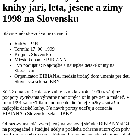
knihy jari, leta, jesene a zimy
1998 na Slovensku
Slávnostné odovzdávanie ocenení
Rok/y
:
1999
Termín
:
17. 06. 1999
Krajina
:
Slovensko
Miesto konania
:
BIBIANA
Typ podujatia
:
Najkrajšie a najlepšie detské knihy na
Slovensku
Organizátor
:
BIBIANA, medzinárodný dom umenia pre deti,
Slovenská sekcia IBBY
Súťaž o najkrajšie detské knihy vznikla v roku 1990 v záujme
podpory vydávania výtvarne hodnotných kníh pre deti a mládež. V
roku 1991 sa rozšírila o hodnotenie literárnej zložky - súťaž o
najlepšie detské knihy. Na návrh poroty udeľujú ocenenia
BIBIANA a Slovenská sekcia IBBY.
Obrazový materiál zverejnený na webovej stránke BIBIANY slúži
na propagačné a študijné účely a podlieha ochrane autorských práv
podľa autorského zákona. Fotografie zverejnených výtvarných diel