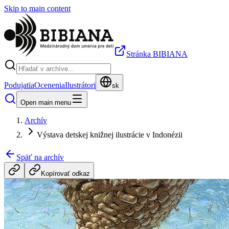
Skip to main content
Stránka BIBIANA
Podujatia
Ocenenia
Ilustrátori
sk
Open main menu
Archív
Výstava detskej knižnej ilustrácie v Indonézii
Späť na archív
Kopírovať odkaz