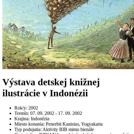
Výstava detskej knižnej
ilustrácie v Indonézii
Rok/y
:
2002
Termín
:
07. 09. 2002 - 17. 09. 2002
Krajina
:
Indonézia
Miesto konania
:
Penerbit Kanisius, Yogyakarta
Typ podujatia
:
Aktivity BIB mimo bienále