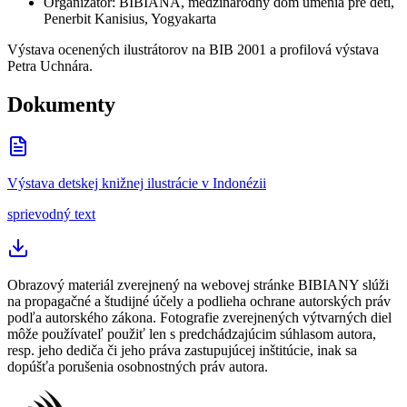
Organizátor
:
BIBIANA, medzinárodný dom umenia pre deti,
Penerbit Kanisius, Yogyakarta
Výstava ocenených ilustrátorov na BIB 2001 a profilová výstava
Petra Uchnára.
Dokumenty
Výstava detskej knižnej ilustrácie v Indonézii
sprievodný text
Obrazový materiál zverejnený na webovej stránke BIBIANY slúži
na propagačné a študijné účely a podlieha ochrane autorských práv
podľa autorského zákona. Fotografie zverejnených výtvarných diel
môže používateľ použiť len s predchádzajúcim súhlasom autora,
resp. jeho dediča či jeho práva zastupujúcej inštitúcie, inak sa
dopúšťa porušenia osobnostných práv autora.