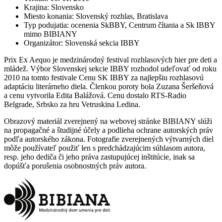
Krajina
:
Slovensko
Miesto konania
:
Slovenský rozhlas, Bratislava
Typ podujatia
:
ocenenia SkBBY, Centrum čítania a Sk IBBY
mimo BIBIANY
Organizátor
:
Slovenská sekcia IBBY
Prix Ex Aequo je medzinárodný festival rozhlasových hier pre deti a
mládež. Výbor Slovenskej sekcie IBBY rozhodol udeľovať od roku
2010 na tomto festivale Cenu SK IBBY za najlepšiu rozhlasovú
adaptáciu literárneho diela. Členkou poroty bola Zuzana Šeršeňová
a cenu vytvorila Edita Balážová. Cenu dostalo RTS-Radio
Belgrade, Srbsko za hru Vetruskina Ledina.
Obrazový materiál zverejnený na webovej stránke BIBIANY slúži
na propagačné a študijné účely a podlieha ochrane autorských práv
podľa autorského zákona. Fotografie zverejnených výtvarných diel
môže používateľ použiť len s predchádzajúcim súhlasom autora,
resp. jeho dediča či jeho práva zastupujúcej inštitúcie, inak sa
dopúšťa porušenia osobnostných práv autora.