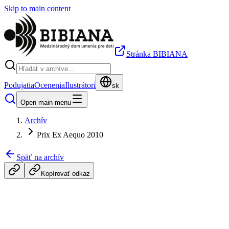
Skip to main content
Stránka BIBIANA
Podujatia
Ocenenia
Ilustrátori
sk
Open main menu
Archív
Prix Ex Aequo 2010
Späť na archív
Kopírovať odkaz