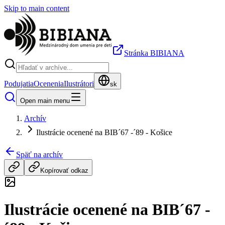
Skip to main content
Stránka BIBIANA
Podujatia
Ocenenia
Ilustrátori
sk
Open main menu
Archív
Ilustrácie ocenené na BIB´67 -´89 - Košice
Späť na archív
Kopírovať odkaz
Ilustrácie ocenené na BIB´67 -