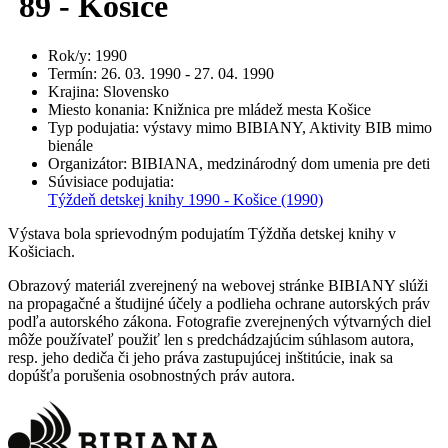
´89 - Košice
Rok/y
:
1990
Termín
:
26. 03. 1990 - 27. 04. 1990
Krajina
:
Slovensko
Miesto konania
:
Knižnica pre mládež mesta Košice
Typ podujatia
:
výstavy mimo BIBIANY, Aktivity BIB mimo
bienále
Organizátor
:
BIBIANA, medzinárodný dom umenia pre deti
Súvisiace podujatia
:
Týždeň detskej knihy 1990 - Košice
(1990)
Výstava bola sprievodným podujatím Týždňa detskej knihy v
Košiciach.
Obrazový materiál zverejnený na webovej stránke BIBIANY slúži
na propagačné a študijné účely a podlieha ochrane autorských práv
podľa autorského zákona. Fotografie zverejnených výtvarných diel
môže používateľ použiť len s predchádzajúcim súhlasom autora,
resp. jeho dediča či jeho práva zastupujúcej inštitúcie, inak sa
dopúšťa porušenia osobnostných práv autora.