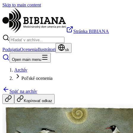
Skip to main content
Stránka BIBIANA
Podujatia
Ocenenia
Ilustrátori
sk
Open main menu
Archív
Poľské ocenenia
Späť na archív
Kopírovať odkaz