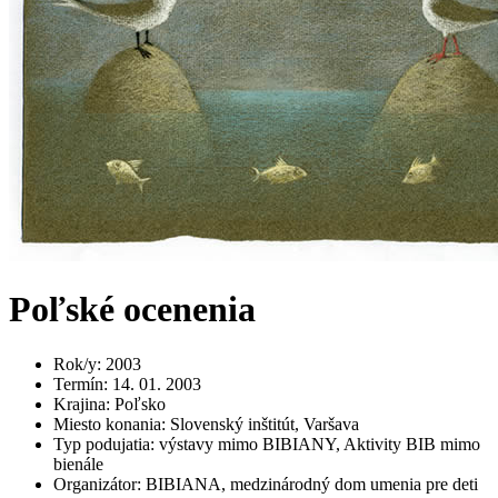
Poľské ocenenia
Rok/y
:
2003
Termín
:
14. 01. 2003
Krajina
:
Poľsko
Miesto konania
:
Slovenský inštitút, Varšava
Typ podujatia
:
výstavy mimo BIBIANY, Aktivity BIB mimo
bienále
Organizátor
:
BIBIANA, medzinárodný dom umenia pre deti