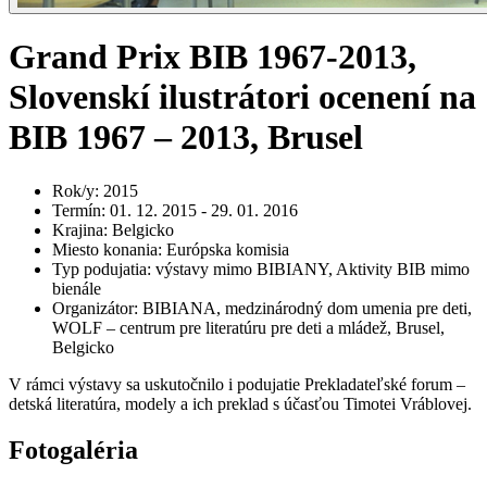
Grand Prix BIB 1967-2013,
Slovenskí ilustrátori ocenení na
BIB 1967 – 2013, Brusel
Rok/y
:
2015
Termín
:
01. 12. 2015 - 29. 01. 2016
Krajina
:
Belgicko
Miesto konania
:
Európska komisia
Typ podujatia
:
výstavy mimo BIBIANY, Aktivity BIB mimo
bienále
Organizátor
:
BIBIANA, medzinárodný dom umenia pre deti,
WOLF – centrum pre literatúru pre deti a mládež, Brusel,
Belgicko
V rámci výstavy sa uskutočnilo i podujatie Prekladateľské forum –
detská literatúra, modely a ich preklad s účasťou Timotei Vráblovej.
Fotogaléria