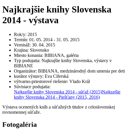
Najkrajšie knihy Slovenska
2014 - výstava
Rok/y
:
2015
Termín
:
01. 05. 2014 - 31. 05. 2015
Vernisáž
:
30. 04. 2015
Krajina
:
Slovensko
Miesto konania
:
BIBIANA, galéria
Typ podujatia
:
Najkrajšie knihy Slovenska, výstavy v
BIBIANE
Organizátor
:
BIBIANA, medzinárodný dom umenia pre deti
kurátor výstavy
:
Eva Cíferská
výtvarno-priestorové riešenie
:
Vlado Král
Súvisiace podujatia
:
Najkrajšie knihy Slovenska 2014 - súťaž
(2015)
Najkrajšie
knihy Slovenska 2014 - Piešťany
(2015, 2016)
Výstava ocenených kníh a súťažných titulov z celoslovenskej
rovnomennej súťaže.
Fotogaléria