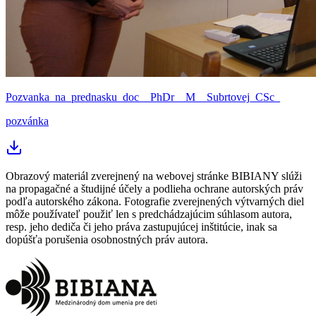
Pozvanka_na_prednasku_doc__PhDr__M__Subrtovej_CSc_
pozvánka
Obrazový materiál zverejnený na webovej stránke BIBIANY slúži
na propagačné a študijné účely a podlieha ochrane autorských práv
podľa autorského zákona. Fotografie zverejnených výtvarných diel
môže používateľ použiť len s predchádzajúcim súhlasom autora,
resp. jeho dediča či jeho práva zastupujúcej inštitúcie, inak sa
dopúšťa porušenia osobnostných práv autora.