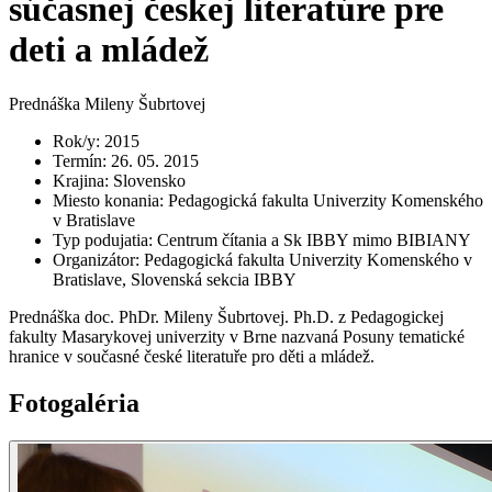
súčasnej českej literatúre pre
deti a mládež
Prednáška Mileny Šubrtovej
Rok/y
:
2015
Termín
:
26. 05. 2015
Krajina
:
Slovensko
Miesto konania
:
Pedagogická fakulta Univerzity Komenského
v Bratislave
Typ podujatia
:
Centrum čítania a Sk IBBY mimo BIBIANY
Organizátor
:
Pedagogická fakulta Univerzity Komenského v
Bratislave, Slovenská sekcia IBBY
Prednáška doc. PhDr. Mileny Šubrtovej. Ph.D. z Pedagogickej
fakulty Masarykovej univerzity v Brne nazvaná Posuny tematické
hranice v současné české literatuře pro děti a mládež.
Fotogaléria