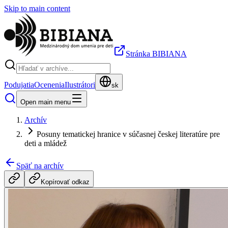
Skip to main content
Stránka BIBIANA
Podujatia
Ocenenia
Ilustrátori
sk
Open main menu
Archív
Posuny tematickej hranice v súčasnej českej literatúre pre
deti a mládež
Späť na archív
Kopírovať odkaz