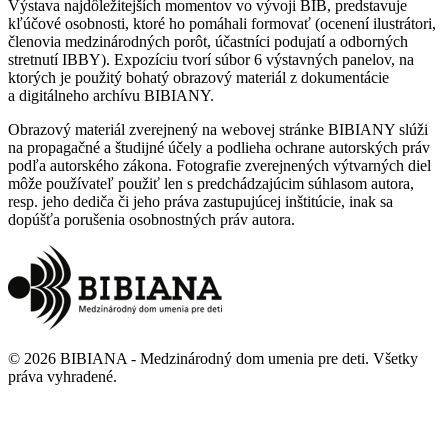
Výstava najdôležitejších momentov vo vývoji BIB, predstavuje
kľúčové osobnosti, ktoré ho pomáhali formovať (ocenení ilustrátori,
členovia medzinárodných porôt, účastníci podujatí a odborných
stretnutí IBBY). Expozíciu tvorí súbor 6 výstavných panelov, na
ktorých je použitý bohatý obrazový materiál z dokumentácie
a digitálneho archívu BIBIANY.
Obrazový materiál zverejnený na webovej stránke BIBIANY slúži
na propagačné a študijné účely a podlieha ochrane autorských práv
podľa autorského zákona. Fotografie zverejnených výtvarných diel
môže používateľ použiť len s predchádzajúcim súhlasom autora,
resp. jeho dediča či jeho práva zastupujúcej inštitúcie, inak sa
dopúšťa porušenia osobnostných práv autora.
©
2026
BIBIANA - Medzinárodný dom umenia pre deti
.
Všetky
práva vyhradené
.