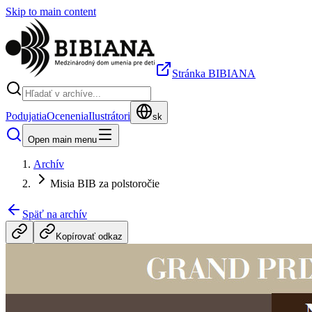
Skip to main content
Stránka BIBIANA
Podujatia
Ocenenia
Ilustrátori
sk
Open main menu
Archív
Misia BIB za polstoročie
Späť na archív
Kopírovať odkaz