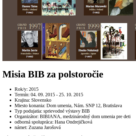
Misia BIB za polstoročie
Rok/y
:
2015
Termín
:
04. 09. 2015 - 25. 10. 2015
Krajina
:
Slovensko
Miesto konania
:
Dom umenia, Nám. SNP 12, Bratislava
Typ podujatia
:
sprievodné výstavy BIB
Organizátor
:
BIBIANA, medzinárodný dom umenia pre deti
odborná spolupráca
:
Hana Ondrejičková
námet
:
Zuzana Jarošová