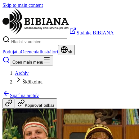
Skip to main content
Stránka BIBIANA
Podujatia
Ocenenia
Ilustrátori
sk
Open main menu
Archív
Škôlkohra
Späť na archív
Kopírovať odkaz