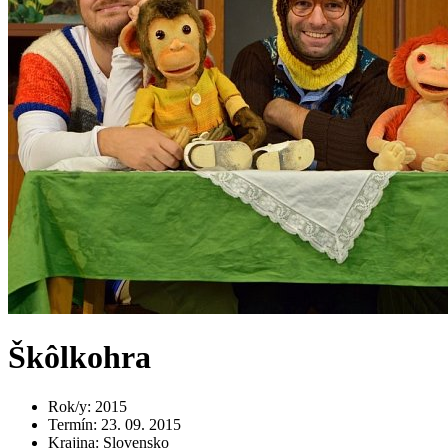
Škôlkohra
Rok/y
:
2015
Termín
:
23. 09. 2015
Krajina
:
Slovensko