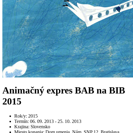
Animačný expres BAB na BIB
2015
Rok/y
:
2015
Termín
:
06. 09. 2013 - 25. 10. 2013
Krajina
:
Slovensko
Miesto konania
:
Dom umenia, Nám. SNP 12, Bratislava