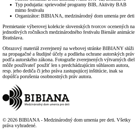
Typ podujatia
:
sprievodné programy BIB, Aktivity BAB
mimo festivalu
Organizátor
:
BIBIANA, medzinárodný dom umenia pre deti
Premietanie výberovej kolekcie slovenských tvorcov ocenených na
jednotlivých ročníkoch medzinárodného festivalu Bienále animácie
Bratislava.
Obrazový materiál zverejnený na webovej stránke BIBIANY slúži
na propagačné a študijné účely a podlieha ochrane autorských práv
podľa autorského zákona. Fotografie zverejnených výtvarných diel
môže používateľ použiť len s predchádzajúcim súhlasom autora,
resp. jeho dediča či jeho práva zastupujúcej inštitúcie, inak sa
dopúšťa porušenia osobnostných práv autora.
©
2026
BIBIANA - Medzinárodný dom umenia pre deti
.
Všetky
práva vyhradené
.