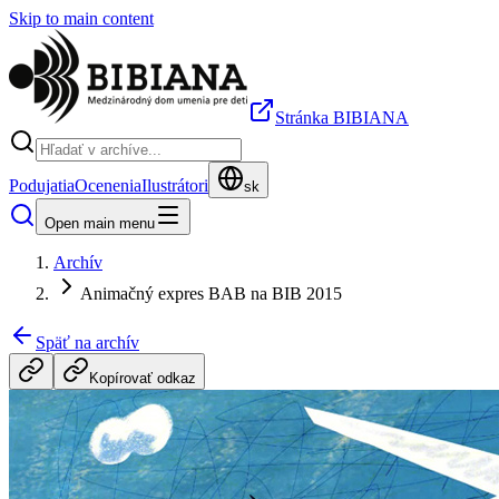
Skip to main content
Stránka BIBIANA
Podujatia
Ocenenia
Ilustrátori
sk
Open main menu
Archív
Animačný expres BAB na BIB 2015
Späť na archív
Kopírovať odkaz