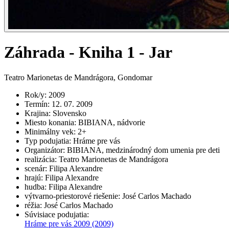
Záhrada - Kniha 1 - Jar
Teatro Marionetas de Mandrágora, Gondomar
Rok/y
:
2009
Termín
:
12. 07. 2009
Krajina
:
Slovensko
Miesto konania
:
BIBIANA, nádvorie
Minimálny vek
:
2+
Typ podujatia
:
Hráme pre vás
Organizátor
:
BIBIANA, medzinárodný dom umenia pre deti
realizácia
:
Teatro Marionetas de Mandrágora
scenár
:
Filipa Alexandre
hrajú
:
Filipa Alexandre
hudba
:
Filipa Alexandre
výtvarno-priestorové riešenie
:
José Carlos Machado
réžia
:
José Carlos Machado
Súvisiace podujatia
:
Hráme pre vás 2009
(2009)