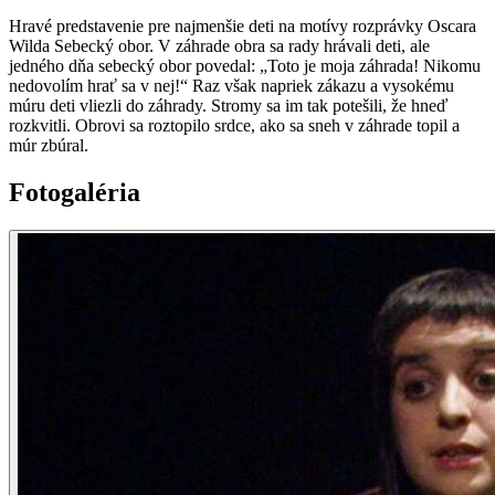
Hravé predstavenie pre najmenšie deti na motívy rozprávky Oscara
Wilda Sebecký obor. V záhrade obra sa rady hrávali deti, ale
jedného dňa sebecký obor povedal: „Toto je moja záhrada! Nikomu
nedovolím hrať sa v nej!“ Raz však napriek zákazu a vysokému
múru deti vliezli do záhrady. Stromy sa im tak potešili, že hneď
rozkvitli. Obrovi sa roztopilo srdce, ako sa sneh v záhrade topil a
múr zbúral.
Fotogaléria