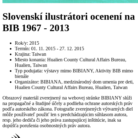
Slovenskí ilustrátori ocenení na
BIB 1967 - 2013
Rok/y
:
2015
Termín
:
01. 11. 2015 - 27. 12. 2015
Krajina
:
Taiwan
Miesto konania
:
Hualien County Cultural Affairs Bureau,
Hualien, Taiwan
Typ podujatia
:
výstavy mimo BIBIANY, Aktivity BIB mimo
bienále
Organizátor
:
BIBIANA, medzinárodný dom umenia pre deti,
Hualien County Cultural Affairs Bureau, Hualien, Taiwan
Obrazový materiál zverejnený na webovej stránke BIBIANY slúži
na propagačné a študijné účely a podlieha ochrane autorských práv
podľa autorského zákona. Fotografie zverejnených výtvarných diel
môže používateľ použiť len s predchádzajúcim súhlasom autora,
resp. jeho dediča či jeho práva zastupujúcej inštitúcie, inak sa
dopúšťa porušenia osobnostných práv autora.