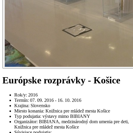
Európske rozprávky - Košice
Rok/y
:
2016
Termín
:
07. 09. 2016 - 16. 10. 2016
Krajina
:
Slovensko
Miesto konania
:
Knižnica pre mládež mesta Košice
Typ podujatia
:
výstavy mimo BIBIANY
Organizátor
:
BIBIANA, medzinárodný dom umenia pre deti,
Knižnica pre mládež mesta Košice
Súvisiace podujatia
: