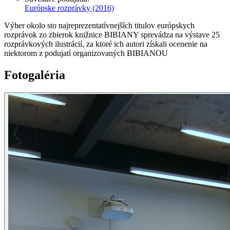
Európske rozprávky
(2016)
Výber okolo sto najreprezentatívnejších titulov európskych
rozprávok zo zbierok knižnice BIBIANY sprevádza na výstave 25
rozprávkových ilustrácií, za ktoré ich autori získali ocenenie na
niektorom z podujatí organizovaných BIBIANOU
Fotogaléria