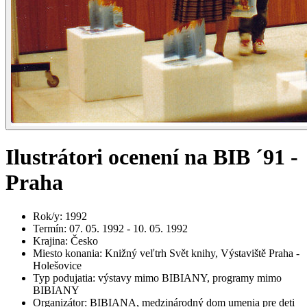
Ilustrátori ocenení na BIB ´91 -
Praha
Rok/y
:
1992
Termín
:
07. 05. 1992 - 10. 05. 1992
Krajina
:
Česko
Miesto konania
:
Knižný veľtrh Svět knihy, Výstaviště Praha -
Holešovice
Typ podujatia
:
výstavy mimo BIBIANY, programy mimo
BIBIANY
Organizátor
:
BIBIANA, medzinárodný dom umenia pre deti