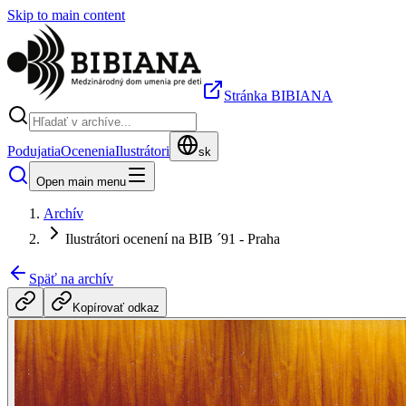
Skip to main content
Stránka BIBIANA
Podujatia
Ocenenia
Ilustrátori
sk
Open main menu
Archív
Ilustrátori ocenení na BIB ´91 - Praha
Späť na archív
Kopírovať odkaz