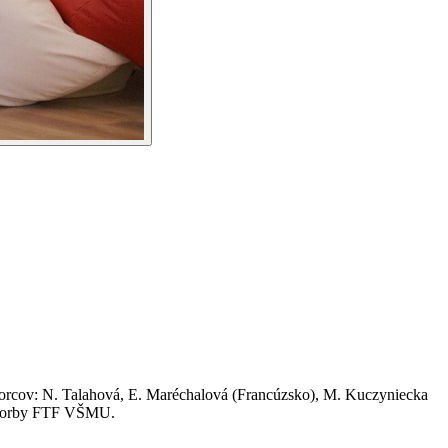
 tvorcov: N. Talahová, E. Maréchalová (Francúzsko), M. Kuczyniecka
j tvorby FTF VŠMU.