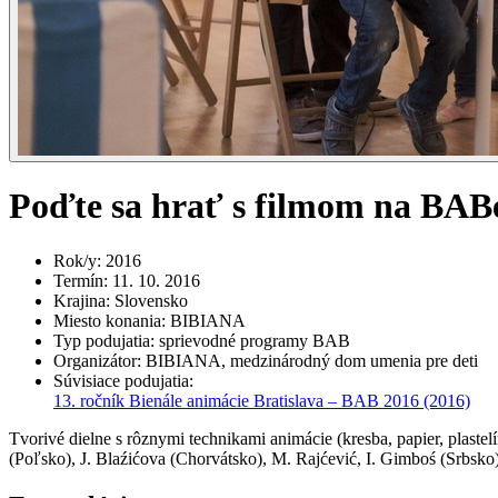
Poďte sa hrať s filmom na BAB
Rok/y
:
2016
Termín
:
11. 10. 2016
Krajina
:
Slovensko
Miesto konania
:
BIBIANA
Typ podujatia
:
sprievodné programy BAB
Organizátor
:
BIBIANA, medzinárodný dom umenia pre deti
Súvisiace podujatia
:
13. ročník Bienále animácie Bratislava – BAB 2016
(2016)
Tvorivé dielne s rôznymi technikami animácie (kresba, papier, plast
(Poľsko), J. Blaźićova (Chorvátsko), M. Rajćević, I. Gimboś (Srbsk