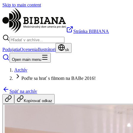
Skip to main content
Stránka BIBIANA
Podujatia
Ocenenia
Ilustrátori
sk
Open main menu
Archív
Poďte sa hrať s filmom na BABe 2016!
Späť na archív
Kopírovať odkaz