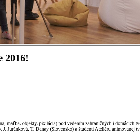
e 2016!
elína, maľba, objekty, pixilácia) pod vedením zahraničných i domácich
o), J. Juránková, T. Danay (Slovensko) a študenti Ateliéru animovane