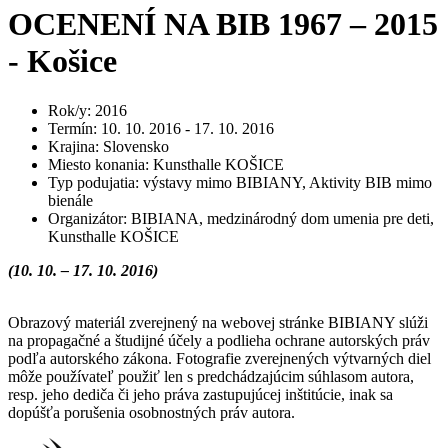
OCENENÍ NA BIB 1967 – 2015
- Košice
Rok/y
:
2016
Termín
:
10. 10. 2016 - 17. 10. 2016
Krajina
:
Slovensko
Miesto konania
:
Kunsthalle KOŠICE
Typ podujatia
:
výstavy mimo BIBIANY, Aktivity BIB mimo
bienále
Organizátor
:
BIBIANA, medzinárodný dom umenia pre deti,
Kunsthalle KOŠICE
(10. 10. – 17. 10. 2016)
Obrazový materiál zverejnený na webovej stránke BIBIANY slúži
na propagačné a študijné účely a podlieha ochrane autorských práv
podľa autorského zákona. Fotografie zverejnených výtvarných diel
môže používateľ použiť len s predchádzajúcim súhlasom autora,
resp. jeho dediča či jeho práva zastupujúcej inštitúcie, inak sa
dopúšťa porušenia osobnostných práv autora.