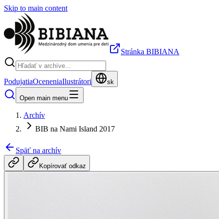
Skip to main content
Stránka BIBIANA
Podujatia
Ocenenia
Ilustrátori
sk
Open main menu
Archív
BIB na Nami Island 2017
Späť na archív
Kopírovať odkaz