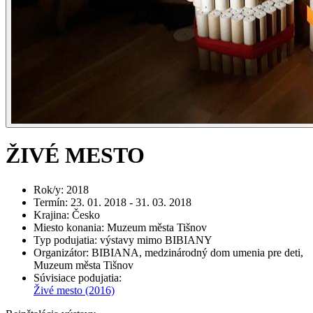
ŽIVÉ MESTO
Rok/y
:
2018
Termín
:
23. 01. 2018 - 31. 03. 2018
Krajina
:
Česko
Miesto konania
:
Muzeum města Tišnov
Typ podujatia
:
výstavy mimo BIBIANY
Organizátor
:
BIBIANA, medzinárodný dom umenia pre deti,
Muzeum města Tišnov
Súvisiace podujatia
:
Živé mesto
(2016)