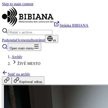
Skip to main content
Stránka BIBIANA
Podujatia
Ocenenia
Ilustrátori
sk
Open main menu
Archív
ŽIVÉ MESTO
Späť na archív
Kopírovať odkaz