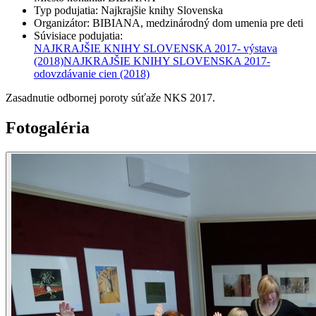
Typ podujatia
:
Najkrajšie knihy Slovenska
Organizátor
:
BIBIANA, medzinárodný dom umenia pre deti
Súvisiace podujatia
:
NAJKRAJŠIE KNIHY SLOVENSKA 2017- výstava
(2018)
NAJKRAJŠIE KNIHY SLOVENSKA 2017-
odovzdávanie cien
(2018)
Zasadnutie odbornej poroty súťaže NKS 2017.
Fotogaléria