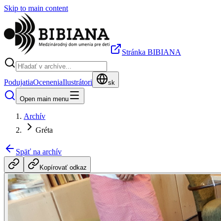
Skip to main content
Stránka BIBIANA
Podujatia
Ocenenia
Ilustrátori
sk
Open main menu
Archív
Gréta
Späť na archív
Kopírovať odkaz