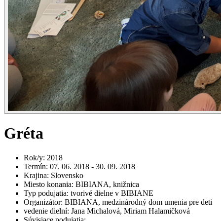
Gréta
Rok/y
:
2018
Termín
:
07. 06. 2018 - 30. 09. 2018
Krajina
:
Slovensko
Miesto konania
:
BIBIANA, knižnica
Typ podujatia
:
tvorivé dielne v BIBIANE
Organizátor
:
BIBIANA, medzinárodný dom umenia pre deti
vedenie dielní
:
Jana Michalová, Miriam Halamičková
Súvisiace podujatia
: