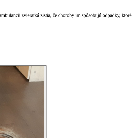
mbulancii zvieratká zistia, že choroby im spôsobujú odpadky, ktoré