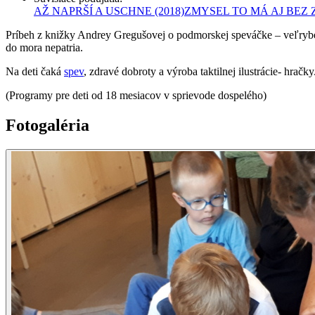
AŽ NAPRŠÍ A USCHNE
(2018)
ZMYSEL TO MÁ AJ BEZ
Príbeh z knižky Andrey Gregušovej o podmorskej speváčke – veľrybe G
do mora nepatria.
Na deti čaká
spev
, zdravé dobroty a výroba taktilnej ilustrácie- hračky
(Programy pre deti od 18 mesiacov v sprievode dospelého)
Fotogaléria