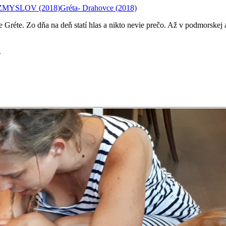
 ZMYSLOV
(2018)
Gréta- Drahovce
(2018)
réte. Zo dňa na deň statí hlas a nikto nevie prečo. Až v podmorskej a
.