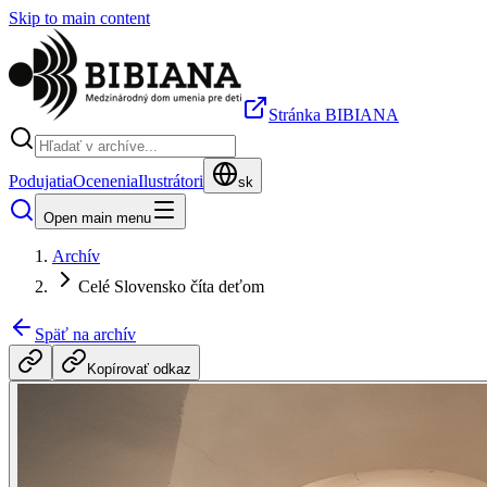
Skip to main content
Stránka BIBIANA
Podujatia
Ocenenia
Ilustrátori
sk
Open main menu
Archív
Celé Slovensko číta deťom
Späť na archív
Kopírovať odkaz