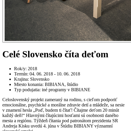
Celé Slovensko číta deťom
Rok/y
:
2018
Termín
:
04. 06. 2018 - 10. 06. 2018
Krajina
:
Slovensko
Miesto konania
:
BIBIANA, štúdio
Typ podujatia
:
iné programy v BIBIANE
Celoslovenský projekt zameraný na rodinu, s cieľom podporiť
emocionálne, psychické a morálne zdravie detí a mládeže, sa nesie
v znamení hesla „Poď, budem ti čítať! Čítajme deťom 20 minút
každý deň!“ Hlavnými čítajúcimi hosťami sú osobnosti daného
mesta a regiónu. Týždeň čítania pod patronátom prezidenta SR
Andreja Kisku uvedú 4. júna v Štúdiu BIBIANY významní