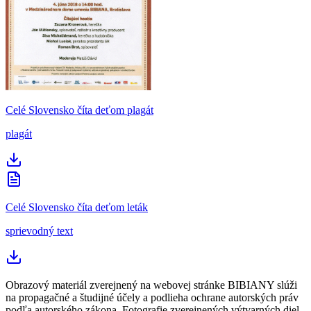
Celé Slovensko číta deťom plagát
plagát
Celé Slovensko číta deťom leták
sprievodný text
Obrazový materiál zverejnený na webovej stránke BIBIANY slúži
na propagačné a študijné účely a podlieha ochrane autorských práv
podľa autorského zákona. Fotografie zverejnených výtvarných diel