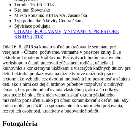
Termín
:
16. 06. 2018
Krajina
:
Slovensko
Miesto konania
:
BIBIANA, zasadačka
Typ podujatia
:
Aktivity Centra čítania
Súvisiace podujatia
:
ČÍTAME, POČÚVAME, VNÍMAME V PRIESTORE
KNIHY
(2018)
Dňa 16. 6. 2018 sa konalo voľné pokračovanie seminára pre
verejnosť - Čítame, počúvame, vnímame v priestore knihy II., s
lektorkou Timoteou Vráblovou. Počas dvoch hodín kreatívneho
workshopu o čítaní, pracovali zúčastnení rodičia, učitelia aj
knihovníci s konkrétnymi ukážkami z viacerých knižných titulov pre
deti. Lektorka poukazovala na rôzne tvorivé možnosti práce s
textom: ako vzbudiť cez úvodnú motivačnú hru pozornosť a záujem
detí, ako s nimi cez dej či hrdinov príbehov rozprávať o citlivých
témach, bez pocitu odhaľovania vlastného ja, ako a čo odkrýva
prostredie bájok a čo z nich vieme získať okrem základného
mravného ponaučenia, ako pri čítaní komunikovať s deťmi tak, aby
kniha mohla poslúžiť na spoznávanie ich vnútorného prežívania,
rozvoj ich osobnosti, kreativity a budovanie hodnôt.
Fotogaléria