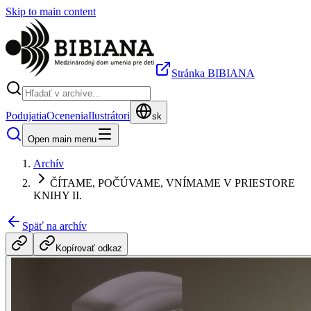
Skip to main content
Stránka BIBIANA
Podujatia
Ocenenia
Ilustrátori
sk
Open main menu
Archív
ČÍTAME, POČÚVAME, VNÍMAME V PRIESTORE
KNIHY II.
Späť na archív
Kopírovať odkaz