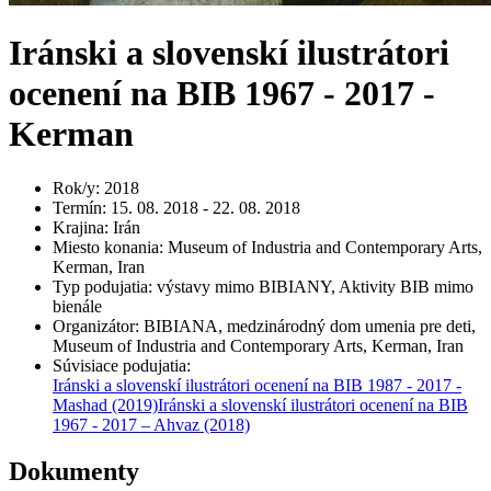
Iránski a slovenskí ilustrátori
ocenení na BIB 1967 - 2017 -
Kerman
Rok/y
:
2018
Termín
:
15. 08. 2018 - 22. 08. 2018
Krajina
:
Irán
Miesto konania
:
Museum of Industria and Contemporary Arts,
Kerman, Iran
Typ podujatia
:
výstavy mimo BIBIANY, Aktivity BIB mimo
bienále
Organizátor
:
BIBIANA, medzinárodný dom umenia pre deti,
Museum of Industria and Contemporary Arts, Kerman, Iran
Súvisiace podujatia
:
Iránski a slovenskí ilustrátori ocenení na BIB 1987 - 2017 -
Mashad
(2019)
Iránski a slovenskí ilustrátori ocenení na BIB
1967 - 2017 – Ahvaz
(2018)
Dokumenty