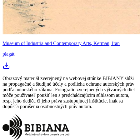
Museum of Industria and Contemporary Arts, Kerman, Iran
plagát
Obrazový materiál zverejnený na webovej stránke BIBIANY slúži
na propagačné a študijné účely a podlieha ochrane autorských práv
podľa autorského zákona. Fotografie zverejnených výtvarných diel
môže používateľ použiť len s predchádzajúcim súhlasom autora,
resp. jeho dediča či jeho práva zastupujúcej inštitúcie, inak sa
dopúšťa porušenia osobnostných práv autora.