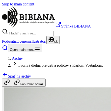
Skip to main content
Stránka BIBIANA
Podujatia
Ocenenia
Ilustrátori
sk
Open main menu
Archív
Tvorivá dielňa pre deti a rodičov s Karlom Vostárkom.
Späť na archív
Kopírovať odkaz