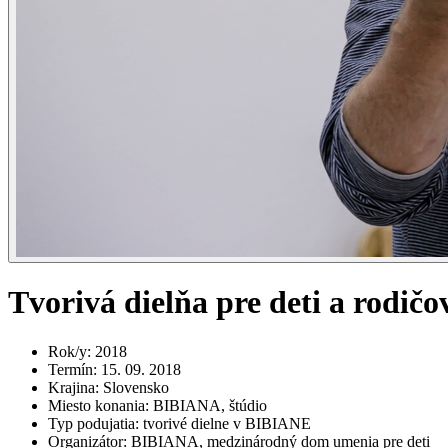
Tvorivá dielňa pre deti a rodič
Rok/y
:
2018
Termín
:
15. 09. 2018
Krajina
:
Slovensko
Miesto konania
:
BIBIANA, štúdio
Typ podujatia
:
tvorivé dielne v BIBIANE
Organizátor
:
BIBIANA, medzinárodný dom umenia pre deti