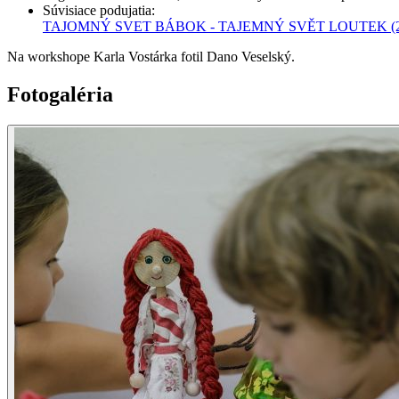
Súvisiace podujatia
:
TAJOMNÝ SVET BÁBOK - TAJEMNÝ SVĚT LOUTEK
(
Na workshope Karla Vostárka fotil Dano Veselský.
Fotogaléria