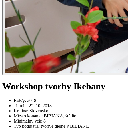
Workshop tvorby Ikebany
Rok/y
:
2018
Termín
:
25. 10. 2018
Krajina
:
Slovensko
Miesto konania
:
BIBIANA, štúdio
Minimálny vek
:
8+
Typ podujatia
:
tvorivé dielne v BIBIANE