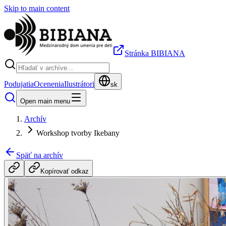
Skip to main content
Stránka BIBIANA
Podujatia
Ocenenia
Ilustrátori
sk
Open main menu
Archív
Workshop tvorby Ikebany
Späť na archív
Kopírovať odkaz