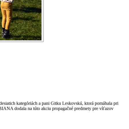
esiatich kategóriách a pani Gitku Leskovskú, ktorá pomáhala pri
. BIBIANA dodala na túto akciu propagačné predmety pre víťazov