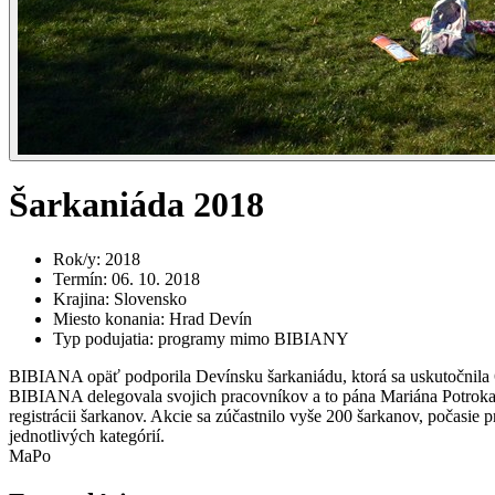
Šarkaniáda 2018
Rok/y
:
2018
Termín
:
06. 10. 2018
Krajina
:
Slovensko
Miesto konania
:
Hrad Devín
Typ podujatia
:
programy mimo BIBIANY
BIBIANA opäť podporila Devínsku šarkaniádu, ktorá sa uskutočnila 
BIBIANA delegovala svojich pracovníkov a to pána Mariána Potroka, k
registrácii šarkanov. Akcie sa zúčastnilo vyše 200 šarkanov, počasie
jednotlivých kategórií.
MaPo