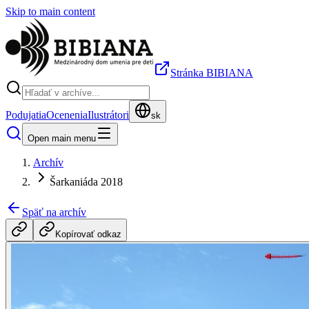
Skip to main content
Stránka BIBIANA
Podujatia
Ocenenia
Ilustrátori
sk
Open main menu
Archív
Šarkaniáda 2018
Späť na archív
Kopírovať odkaz