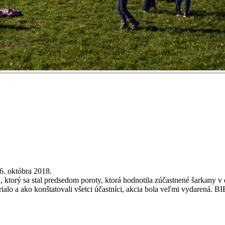
6. októbra 2018.
torý sa stal predsedom poroty, ktorá hodnotila zúčastnené šarkany v d
 prialo a ako konštatovali všetci účastníci, akcia bola veľmi vydarená