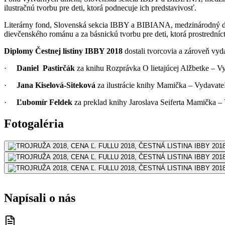
ilustračnú tvorbu pre deti, ktorá podnecuje ich predstavivosť.
Literárny fond, Slovenská sekcia IBBY a BIBIANA, medzinárodný d
dievčenského románu a za básnickú tvorbu pre deti, ktorá prostrední
Diplomy Čestnej listiny IBBY 2018
dostali tvorcovia a zároveň vyd
·
Daniel Pastirčák
za knihu Rozprávka O lietajúcej Alžbetke – V
·
Jana Kiselová-Siteková
za ilustrácie knihy Mamička – Vydava
·
Ľubomír Feldek
za preklad knihy Jaroslava Seiferta Mamička
Fotogaléria
Napísali o nás