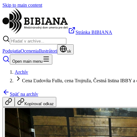
Skip to main content
Stránka BIBIANA
Podujatia
Ocenenia
Ilustrátori
sk
Open main menu
Archív
Cena Ľudovíta Fullu, cena Trojruža, Čestná listina IBBY 
Späť na archív
Kopírovať odkaz