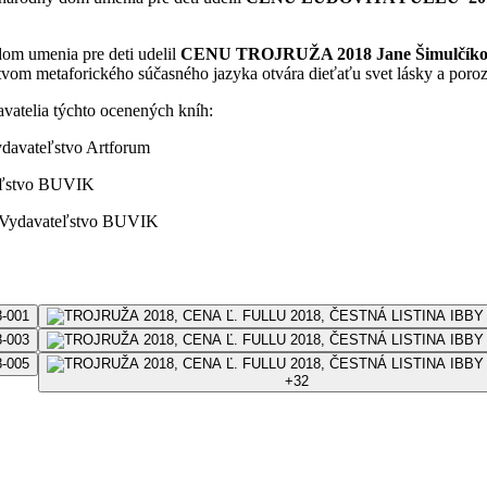
om umenia pre deti udelil
CENU TROJRUŽA 2018 Jane Šimulčíko
ctvom metaforického súčasného jazyka otvára dieťaťu svet lásky a poro
avatelia týchto ocenených kníh:
ydavateľstvo Artforum
teľstvo BUVIK
 – Vydavateľstvo BUVIK
+
32