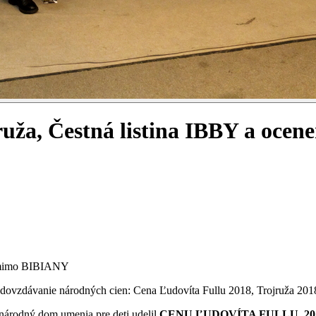
ruža, Čestná listina IBBY a ocen
Y mimo BIBIANY
vzdávanie národných cien: Cena Ľudovíta Fullu 2018, Trojruža 2018
árodný dom umenia pre deti udelil
CENU ĽUDOVÍTA FULLU 2018 