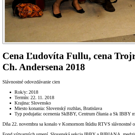
Cena Ľudovíta Fullu, cena Troj
Ch. Andersena 2018
Slávnostné odovzdávanie cien
Rok/y
:
2018
Termín
:
22. 11. 2018
Krajina
:
Slovensko
Miesto konania
:
Slovenský rozhlas, Bratislava
Typ podujatia
:
ocenenia SkBBY, Centrum čítania a Sk IBB
Dňa 22. novembra sa konalo v Komornom štúdiu RTVS slávnostné odo
Fond výtvarných umení, Slovenská sekcia IBBY a BIBIANA, medzin