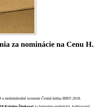
enia za nominácie na Cenu H.
 a medzinárodné ocenenie Čestná listina IBBY 2018.
Kristíne Šimkovej
za fantazijno-realistickú, kultivovanú