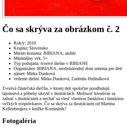
Čo sa skrýva za obrázkom č. 2
Rok/y
:
2010
Krajina
:
Slovensko
Miesto konania
:
BIBIANA, ateliér
Minimálny vek
:
5+
Typ podujatia
:
tvorivé dielne v BIBIANE
Organizátor
:
BIBIANA, medzinárodný dom umenia pre deti
námet
:
Mirka Danková
vedenie dielní
:
Mirka Danková, Ľudmila Hrdináková
Tvorivá čitateľská dieľňa, v ktorej deti spoločne poodhalujú
tajomstvá a príbehy ukryté v ilustráciách. Možnosť kreatívne sa
zahrať s ilustráciami a nechať sa viesť vlastnou fantáziou i fantáziou
veľkých rozprávkarov. Čo sa skrýva za ilustráciami od Martina
Kellenbergera v knižke Kominárik?
Fotogaléria