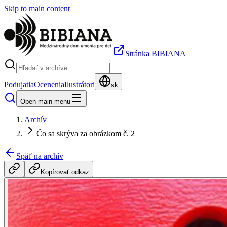
Skip to main content
Stránka BIBIANA
Podujatia
Ocenenia
Ilustrátori
sk
Open main menu
Archív
Čo sa skrýva za obrázkom č. 2
Späť na archív
Kopírovať odkaz