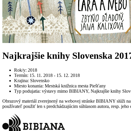
Najkrajšie knihy Slovenska 201
Rok/y
:
2018
Termín
:
15. 11. 2018 - 15. 12. 2018
Krajina
:
Slovensko
Miesto konania
:
Mestská knižnica mesta Piešťany
Typ podujatia
:
výstavy mimo BIBIANY, Najkrajšie knihy Slo
Obrazový materiál zverejnený na webovej stránke BIBIANY slúži na p
používateľ použiť len s predchádzajúcim súhlasom autora, resp. jeho d