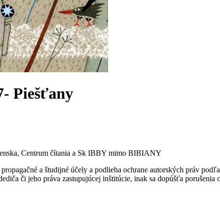
7- Piešťany
venska, Centrum čítania a Sk IBBY mimo BIBIANY
ropagačné a študijné účely a podlieha ochrane autorských práv podľa
ediča či jeho práva zastupujúcej inštitúcie, inak sa dopúšťa porušenia