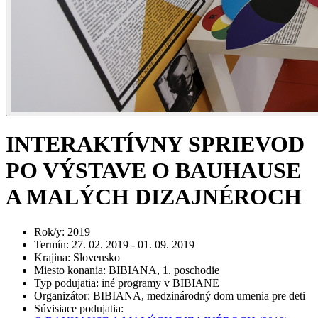
INTERAKTÍVNY SPRIEVOD
PO VÝSTAVE O BAUHAUSE
A MALÝCH DIZAJNÉROCH
Rok/y
:
2019
Termín
:
27. 02. 2019 - 01. 09. 2019
Krajina
:
Slovensko
Miesto konania
:
BIBIANA, 1. poschodie
Typ podujatia
:
iné programy v BIBIANE
Organizátor
:
BIBIANA, medzinárodný dom umenia pre deti
Súvisiace podujatia
: