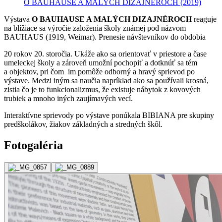
O BAUHAUSE A MALÝCH DIZAJNÉROCH
(2019)
Výstava
O BAUHAUSE A MALÝCH DIZAJNÉROCH
reaguje
na blížiace sa výročie založenia školy známej pod názvom
BAUHAUS (1919, Weimar). Prenesie návštevníkov do obdobia
20 rokov 20. storočia. Ukáže ako sa orientovať v priestore a čase
umeleckej školy a zároveň umožní pochopiť a dotknúť sa tém
a objektov, pri čom im pomôže odborný a hravý sprievod po
výstave. Medzi iným sa naučia napríklad ako sa používali krosná,
zistia čo je to funkcionalizmus, že existuje nábytok z kovových
trubiek a mnoho iných zaujímavých vecí.
Interaktívne sprievody po výstave ponúkala BIBIANA pre skupiny
predškolákov, žiakov základných a stredných škôl.
Fotogaléria