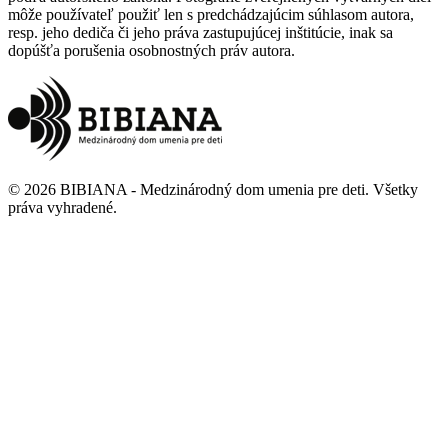
môže používateľ použiť len s predchádzajúcim súhlasom autora,
resp. jeho dediča či jeho práva zastupujúcej inštitúcie, inak sa
dopúšťa porušenia osobnostných práv autora.
©
2026
BIBIANA - Medzinárodný dom umenia pre deti
.
Všetky
práva vyhradené
.