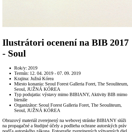
Ilustrátori ocenení na BIB 2017
- Soul
Rok/y
:
2019
Termín
:
12. 04. 2019 - 07. 09. 2019
Krajina
:
Južná Kórea
Miesto konania
:
Seoul Forest Galleria Foret, The Seouliteum,
Seoul, JUŽNÁ KÓREA
Typ podujatia
:
výstavy mimo BIBIANY, Aktivity BIB mimo
bienále
Organizátor
:
Seoul Forest Galleria Foret, The Seouliteum,
Seoul, JUŽNÁ KÓREA
Obrazový materiál zverejnený na webovej stránke BIBIANY slúži
na propagačné a študijné účely a podlieha ochrane autorských práv
podľa autorského zákona. Fotografie zverejnených výtvarných diel