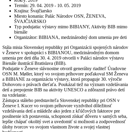
Rok/y
:
2019
Termín
:
29. 04. 2019 - 10. 05. 2019
Krajina
:
Švajčiarsko
Miesto konania
:
Palác Národov OSN, ŽENEVA,
ŠVAJČIARSKO
Typ podujatia
:
výstavy mimo BIBIANY, Aktivity BIB mimo
bienále
Organizátor
:
BIBIANA, medzinárodný dom umenia pre deti
Stála misia Slovenskej republiky pri Organizácii spojených národov
v Ženeve v spolupráci s BIBIANOU, medzinárodným domom
umenia pre deti dňa 30. 4. 2019 otvorili v Paláci národov výstavu
Bienále ilustrácií Bratislava (BIB).
Podujatie v Ženeve slávnostne otvoril generálny riaditeľ Úradovne
OSN M. Møller, ktorý vo svojom príhovore poďakoval SM Ženeva
a BIBIANE za organizáciu výstavy, ktorá propaguje 30. výročie
Dohovoru o právach dieťaťa. Poukázal tiež na význam vzdelávania
detí a prepojenie BIB na aktivity UNESCO a zdôraznil právo detí
na vzdelanie.
Zástupca stáleho predstaviteľa Slovenskej republiky pri OSN v
Ženeve I. Kucer vo svojom príhovore vyzdvihol dôležitosť
vzdelávania detí a mládeže ako jeden z kľúčových faktorov pre
posilnenie ich postavenia, schopnosti získať dôveru v samých seba,
lepšie chápať okolitý svet a uvedomiť si možnosti a zodpovednosť
úlohy tvorcov vo svojom vlastnom živote a svojej vlastnej