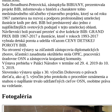
budúcnosti.
Saša Broadhurst-Petrovická, zástupkyňa BIBIANY, prezentovala
projekt BIB, informovala o histórii a charaktere tohto
medzinárodného súťažného výstavného projektu, ktorý sa od roku
1967 zameriava na rozvoj a podporu profesionálnej umeleckej
ilustrácie kníh pre deti. BIB bol predstavený ako jedno z
najdôležitejších svetových podujatí v tejto umeleckej oblasti.
Návštevníci boli pozvaní prezrieť si dve kolekcie BIB: GRAND
PRIX BIB 1967-2017 a ilustrácie, ktoré v rokoch 1993-2017
vybrala detská porota a udelila víťazom CENY DETSKEJ
POROTY BIB.
Na otvorení výstavy sa zúčastnili zástupcovia diplomatických
zborov, účastníci zasadnutia okrúhleho stola OPIC, pracovníci
úradovne OSN a zástupcovia krajanskej komunity.
Výstava prebieha v Paláci Národov v termíne od 29. 4. 2019 do 10.
5. 2019.
Slovensko výstavu spája s 30. výročím Dohovoru o právach
dieťaťa, ako aj 5. výročím jeho protokolu o procedúre oznámenia a
snahou o napĺňanie trvalo udržateľných cieľov OSN, osobitne práva
na vzdelanie.
Fotogaléria