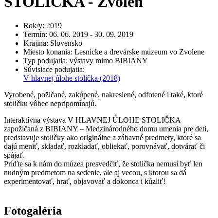
STOLIČKA - Zvolen
Rok/y
:
2019
Termín
:
06. 06. 2019 - 30. 09. 2019
Krajina
:
Slovensko
Miesto konania
:
Lesnícke a drevárske múzeum vo Zvolene
Typ podujatia
:
výstavy mimo BIBIANY
Súvisiace podujatia
:
V hlavnej úlohe stolička
(2018)
Vyrobené, požičané, zakúpené, nakreslené, odfotené i také, ktoré
stoličku vôbec nepripomínajú.
Interaktívna výstava V HLAVNEJ ÚLOHE STOLIČKA
zapožičaná z BIBIANY – Medzinárodného domu umenia pre deti,
predstavuje stoličky ako originálne a zábavné predmety, ktoré sa
dajú meniť, skladať, rozkladať, obliekať, porovnávať, dotvárať či
spájať.
Príďte sa k nám do múzea presvedčiť, že stolička nemusí byť len
nudným predmetom na sedenie, ale aj vecou, s ktorou sa dá
experimentovať, hrať, objavovať a dokonca i kúzliť!
Fotogaléria