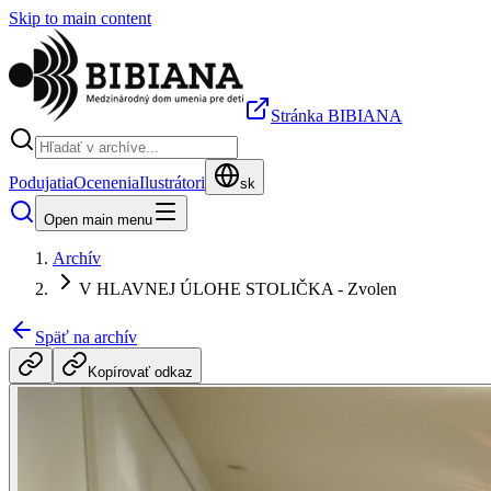
Skip to main content
Stránka BIBIANA
Podujatia
Ocenenia
Ilustrátori
sk
Open main menu
Archív
V HLAVNEJ ÚLOHE STOLIČKA - Zvolen
Späť na archív
Kopírovať odkaz