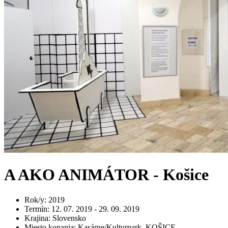
A AKO ANIMÁTOR - Košice
Rok/y
:
2019
Termín
:
12. 07. 2019 - 29. 09. 2019
Krajina
:
Slovensko
Miesto konania
:
Kasárne/Kulturpark, KOŠICE