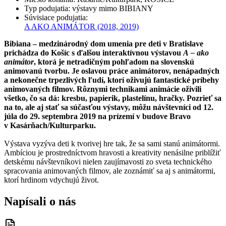
Typ podujatia
:
výstavy mimo BIBIANY
Súvisiace podujatia
:
A AKO ANIMÁTOR
(2018, 2019)
Bibiana – medzinárodný dom umenia pre deti v Bratislave
prichádza do Košíc s ďalšou interaktívnou výstavou
A – ako
animátor
, ktorá je netradičným pohľadom na slovenskú
animovanú tvorbu. Je oslavou práce animátorov, nenápadných
a nekonečne trpezlivých ľudí, ktorí oživujú fantastické príbehy
animovaných filmov. Rôznymi technikami animácie oživili
všetko, čo sa dá: kresbu, papierik, plastelínu, hračky. Pozrieť sa
na to, ale aj stať sa súčasťou výstavy, môžu návštevníci od 12.
júla do 29. septembra 2019 na prízemí v budove Bravo
v Kasárňach/Kulturparku.
Výstava vyzýva deti k tvorivej hre tak, že sa sami stanú animátormi.
Ambíciou je prostredníctvom hravosti a kreativity nenásilne priblížiť
detskému návštevníkovi nielen zaujímavosti zo sveta technického
spracovania animovaných filmov, ale zoznámiť sa aj s animátormi,
ktorí hrdinom vdychujú život.
Napísali o nás