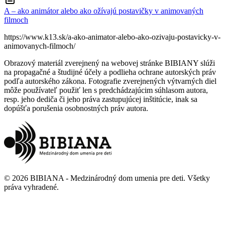
A – ako animátor alebo ako ožívajú postavičky v animovaných
filmoch
https://www.k13.sk/a-ako-animator-alebo-ako-ozivaju-postavicky-v-
animovanych-filmoch/
Obrazový materiál zverejnený na webovej stránke BIBIANY slúži
na propagačné a študijné účely a podlieha ochrane autorských práv
podľa autorského zákona. Fotografie zverejnených výtvarných diel
môže používateľ použiť len s predchádzajúcim súhlasom autora,
resp. jeho dediča či jeho práva zastupujúcej inštitúcie, inak sa
dopúšťa porušenia osobnostných práv autora.
©
2026
BIBIANA - Medzinárodný dom umenia pre deti
.
Všetky
práva vyhradené
.