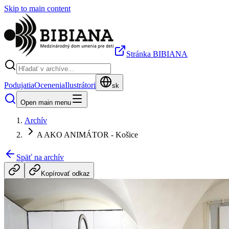
Skip to main content
Stránka BIBIANA
Podujatia
Ocenenia
Ilustrátori
sk
Open main menu
Archív
A AKO ANIMÁTOR - Košice
Späť na archív
Kopírovať odkaz