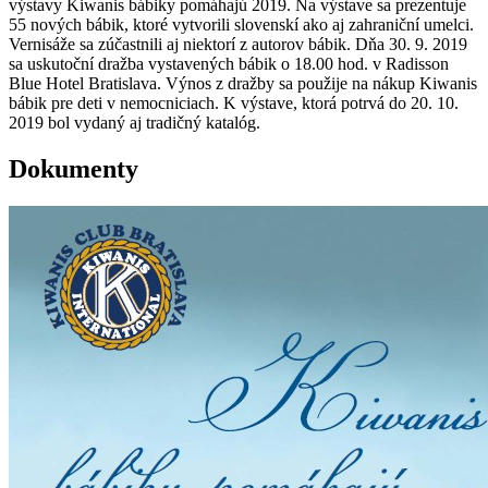
výstavy Kiwanis bábiky pomáhajú 2019. Na výstave sa prezentuje
55 nových bábik, ktoré vytvorili slovenskí ako aj zahraniční umelci.
Vernisáže sa zúčastnili aj niektorí z autorov bábik. Dňa 30. 9. 2019
sa uskutoční dražba vystavených bábik o 18.00 hod. v Radisson
Blue Hotel Bratislava. Výnos z dražby sa použije na nákup Kiwanis
bábik pre deti v nemocniciach. K výstave, ktorá potrvá do 20. 10.
2019 bol vydaný aj tradičný katalóg.
Dokumenty