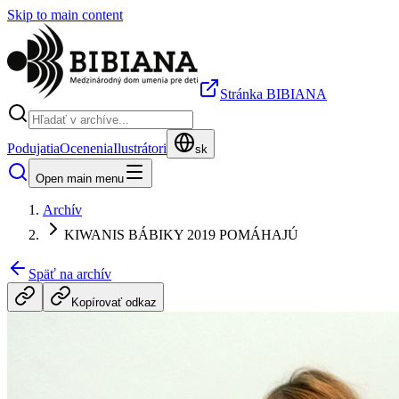
Skip to main content
Stránka BIBIANA
Podujatia
Ocenenia
Ilustrátori
sk
Open main menu
Archív
KIWANIS BÁBIKY 2019 POMÁHAJÚ
Späť na archív
Kopírovať odkaz