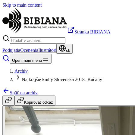
Skip to main content
Stránka BIBIANA
Podujatia
Ocenenia
Ilustrátori
sk
Open main menu
Archív
Najkrajšie knihy Slovenska 2018- Bučany
Späť na archív
Kopírovať odkaz