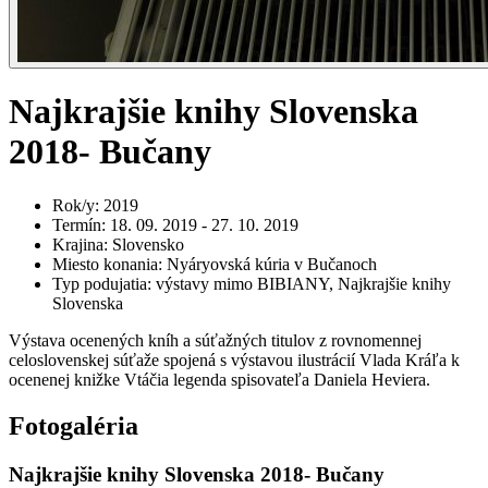
Najkrajšie knihy Slovenska
2018- Bučany
Rok/y
:
2019
Termín
:
18. 09. 2019 - 27. 10. 2019
Krajina
:
Slovensko
Miesto konania
:
Nyáryovská kúria v Bučanoch
Typ podujatia
:
výstavy mimo BIBIANY, Najkrajšie knihy
Slovenska
Výstava ocenených kníh a súťažných titulov z rovnomennej
celoslovenskej súťaže spojená s výstavou ilustrácií Vlada Kráľa k
ocenenej knižke Vtáčia legenda spisovateľa Daniela Heviera.
Fotogaléria
Najkrajšie knihy Slovenska 2018- Bučany