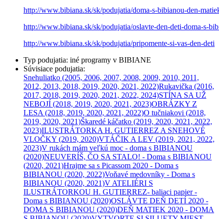
http://www.bibiana.sk/sk/podujatia/doma-s-bibianou-den-matie
http://www.bibiana.sk/sk/podujatia/oslavte-den-deti-doma-s-bi
http://www.bibiana.sk/sk/podujatia/pripomente-si-vas-den-deti
Typ podujatia
:
iné programy v BIBIANE
Súvisiace podujatia
:
Snehuliatko
(2005, 2006, 2007, 2008, 2009, 2010, 2011,
2012, 2013, 2018, 2019, 2020, 2021, 2022)
Rukavička
(2016,
2017, 2018, 2019, 2020, 2021, 2022, 2024)
STÍNA SA UŽ
NEBOJÍ
(2018, 2019, 2020, 2021, 2023)
OBRÁZKY Z
LESA
(2018, 2019, 2020, 2021, 2022)
O tučniakovi
(2018,
2019, 2020, 2021)
Škaredé káčatko
(2019, 2020, 2021, 2022,
2023)
ILUSTRÁTORKA H. GUTIERREZ A SNEHOVÉ
VLOČKY
(2019, 2020)
VTÁČIK A LEV
(2019, 2021, 2022,
2023)
V rukách mám veľkú moc - doma s BIBIANOU
(2020)
NEUVERÍŠ, ČO SA STALO! - Doma s BIBIANOU
(2020, 2021)
Hrajme sa s Picassom 2020 - Doma s
BIBIANOU
(2020, 2022)
Voňavé medovníky - Doma s
BIBIANOU
(2020, 2021)
V ATELIÉRI S
ILUSTRÁTORKOU H. GUTIERREZ- baliaci papier -
Doma s BIBIANOU
(2020)
OSLÁVTE DEŇ DETÍ 2020 -
DOMA S BIBIANOU
(2020)
DEŇ MATIEK 2020 - DOMA
S BIBIANOU
(2020)
VYTVORTE SI SILUETY MIEST -