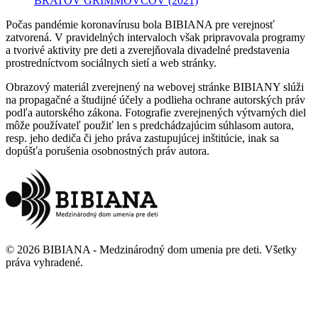
BRATOV GRIMMOVCOV
(2021)
Počas pandémie koronavírusu bola BIBIANA pre verejnosť
zatvorená. V pravidelných intervaloch však pripravovala programy
a tvorivé aktivity pre deti a zverejňovala divadelné predstavenia
prostredníctvom sociálnych sietí a web stránky.
Obrazový materiál zverejnený na webovej stránke BIBIANY slúži
na propagačné a študijné účely a podlieha ochrane autorských práv
podľa autorského zákona. Fotografie zverejnených výtvarných diel
môže používateľ použiť len s predchádzajúcim súhlasom autora,
resp. jeho dediča či jeho práva zastupujúcej inštitúcie, inak sa
dopúšťa porušenia osobnostných práv autora.
©
2026
BIBIANA - Medzinárodný dom umenia pre deti
.
Všetky
práva vyhradené
.