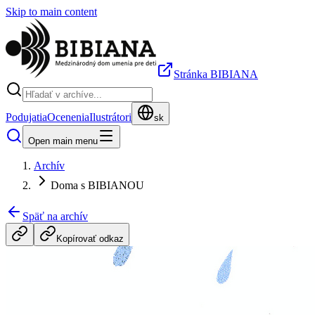
Skip to main content
Stránka BIBIANA
Podujatia
Ocenenia
Ilustrátori
sk
Open main menu
Archív
Doma s BIBIANOU
Späť na archív
Kopírovať odkaz