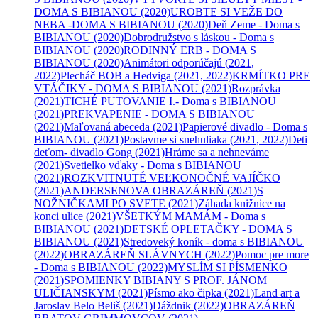
DOMA S BIBIANOU
(2020)
UROBTE SI VEŽE DO
NEBA -DOMA S BIBIANOU
(2020)
Deň Zeme - Doma s
BIBIANOU
(2020)
Dobrodružstvo s láskou - Doma s
BIBIANOU
(2020)
RODINNÝ ERB - DOMA S
BIBIANOU
(2020)
Animátori odporúčajú
(2021,
2022)
Plecháč BOB a Hedviga
(2021, 2022)
KRMÍTKO PRE
VTÁČIKY - DOMA S BIBIANOU
(2021)
Rozprávka
(2021)
TICHÉ PUTOVANIE I.- Doma s BIBIANOU
(2021)
PREKVAPENIE - DOMA S BIBIANOU
(2021)
Maľovaná abeceda
(2021)
Papierové divadlo - Doma s
BIBIANOU
(2021)
Postavme si snehuliaka
(2021, 2022)
Deti
deťom- divadlo Gong
(2021)
Hráme sa a nehneváme
(2021)
Svetielko vďaky - Doma s BIBIANOU
(2021)
ROZKVITNUTÉ VEĽKONOČNÉ VAJÍČKO
(2021)
ANDERSENOVA OBRAZÁREŇ
(2021)
S
NOŽNIČKAMI PO SVETE
(2021)
Záhada knižnice na
konci ulice
(2021)
VŠETKÝM MAMÁM - Doma s
BIBIANOU
(2021)
DETSKÉ OPLETAČKY - DOMA S
BIBIANOU
(2021)
Stredoveký koník - doma s BIBIANOU
(2022)
OBRAZÁREŇ SLÁVNYCH
(2022)
Pomoc pre more
- Doma s BIBIANOU
(2022)
MYSLÍM SI PÍSMENKO
(2021)
SPOMIENKY BIBIANY S PROF. JÁNOM
ULIČIANSKYM
(2021)
Písmo ako čipka
(2021)
Land art a
Jaroslav Belo Beliš
(2021)
Dáždnik
(2022)
OBRAZÁREŇ