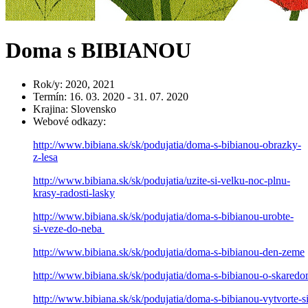
Doma s BIBIANOU
Rok/y
:
2020, 2021
Termín
:
16. 03. 2020 - 31. 07. 2020
Krajina
:
Slovensko
Webové odkazy
:
http://www.bibiana.sk/sk/podujatia/doma-s-bibianou-obrazky-
z-lesa
http://www.bibiana.sk/sk/podujatia/uzite-si-velku-noc-plnu-
krasy-radosti-lasky
http://www.bibiana.sk/sk/podujatia/doma-s-bibianou-urobte-
si-veze-do-neba
http://www.bibiana.sk/sk/podujatia/doma-s-bibianou-den-zeme
http://www.bibiana.sk/sk/podujatia/doma-s-bibianou-o-skared
http://www.bibiana.sk/sk/podujatia/doma-s-bibianou-vytvorte-si