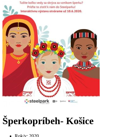
Šperkopríbeh- Košice
Rok/y
:
2020