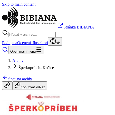
Skip to main content
Stránka BIBIANA
Podujatia
Ocenenia
Ilustrátori
sk
Open main menu
Archív
Šperkopríbeh- Košice
Späť na archív
Kopírovať odkaz