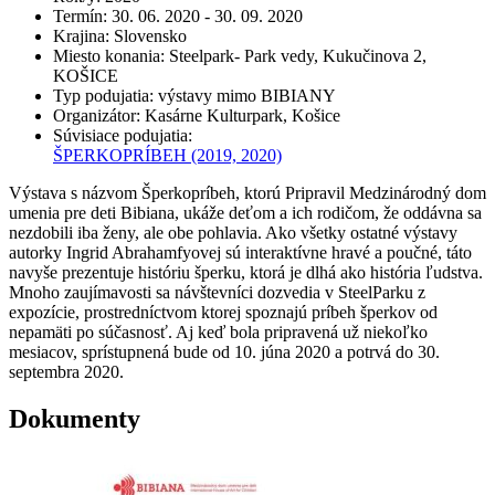
Termín
:
30. 06. 2020 - 30. 09. 2020
Krajina
:
Slovensko
Miesto konania
:
Steelpark- Park vedy, Kukučinova 2,
KOŠICE
Typ podujatia
:
výstavy mimo BIBIANY
Organizátor
:
Kasárne Kulturpark, Košice
Súvisiace podujatia
:
ŠPERKOPRÍBEH
(2019, 2020)
Výstava s názvom Šperkopríbeh, ktorú Pripravil Medzinárodný dom
umenia pre deti Bibiana, ukáže deťom a ich rodičom, že oddávna sa
nezdobili iba ženy, ale obe pohlavia. Ako všetky ostatné výstavy
autorky Ingrid Abrahamfyovej sú interaktívne hravé a poučné, táto
navyše prezentuje históriu šperku, ktorá je dlhá ako história ľudstva.
Mnoho zaujímavosti sa návštevníci dozvedia v SteelParku z
expozície, prostredníctvom ktorej spoznajú príbeh šperkov od
nepamäti po súčasnosť. Aj keď bola pripravená už niekoľko
mesiacov, sprístupnená bude od 10. júna 2020 a potrvá do 30.
septembra 2020.
Dokumenty