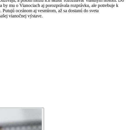
ní používajú, a potom môžu ich skúsiť rozoznávať vlastným nosom. Do
 by mu o Vianociach aj porozprávala rozprávku, ale potrebuje k
e. Putujú oceánom aj vesmírom, až sa dostanú do sveta
našej vianočnej výstave.