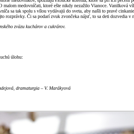
 histórie medovníkov, spoznajú exotické korenia, ktoré sa pri ich peče
malom medovníčati, ktoré ešte nikdy nezažilo Vianoce. Vanilková víla
a sa tak spolu s vílou vydávajú do sveta, aby našli to pravé cinkani
to rozprávky. Či sa podarí zvuk zvončeka nájsť, to sa deti dozvedia v 
nského zväzu kuchárov a cukrárov.
oduchú úlohu:
Madejová, dramaturgia – V. Marákyová