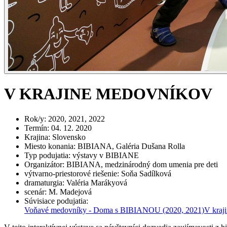
V KRAJINE MEDOVNÍKOV
Rok/y
:
2020, 2021, 2022
Termín
:
04. 12. 2020
Krajina
:
Slovensko
Miesto konania
:
BIBIANA, Galéria Dušana Rolla
Typ podujatia
:
výstavy v BIBIANE
Organizátor
:
BIBIANA, medzinárodný dom umenia pre deti
výtvarno-priestorové riešenie
:
Soňa Sadílková
dramaturgia
:
Valéria Marákyová
scenár
:
M. Madejová
Súvisiace podujatia
:
Voňavé medovníky - Doma s BIBIANOU
(2020, 2021)
V kra