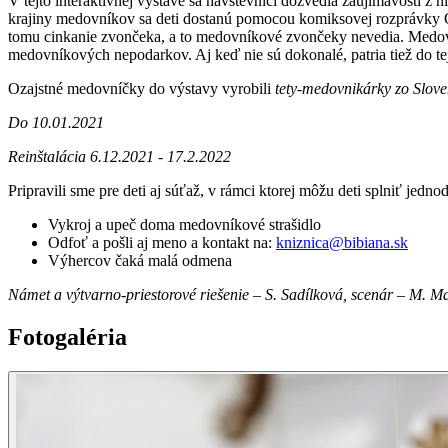
V tejto interaktívnej výstave sa návštevníci dozvedia zaujímavosti z
krajiny medovníkov sa deti dostanú pomocou komiksovej rozprávky O 
tomu cinkanie zvončeka, a to medovníkové zvončeky nevedia. Medovníč
medovníkových nepodarkov. Aj keď nie sú dokonalé, patria tiež do tej
Ozajstné medovníčky do výstavy vyrobili
tety-medovnikárky zo Slove
Do 10.01.2021
Reinštalácia 6.12.2021 - 17.2.2022
Pripravili sme pre deti aj súťaž, v rámci ktorej môžu deti splniť jedn
Vykroj a upeč doma medovníkové strašidlo
Odfoť a pošli aj meno a kontakt na:
kniznica@bibiana.sk
Výhercov čaká malá odmena
Námet a výtvarno-priestorové riešenie – S. Sadílková, scenár – M. 
Fotogaléria