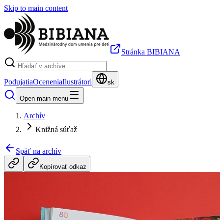
Skip to main content
Stránka BIBIANA
Podujatia
Ocenenia
Ilustrátori
sk
Open main menu
Archív
Knižná súťaž
Späť na archív
Kopírovať odkaz