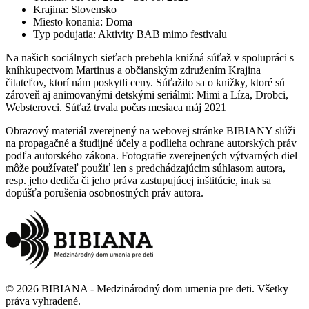
Krajina
:
Slovensko
Miesto konania
:
Doma
Typ podujatia
:
Aktivity BAB mimo festivalu
Na našich sociálnych sieťach prebehla knižná súťaž v spolupráci s
kníhkupectvom Martinus a občianským združením Krajina
čitateľov, ktorí nám poskytli ceny. Súťažilo sa o knižky, ktoré sú
zároveň aj animovanými detskými seriálmi: Mimi a Líza, Drobci,
Websterovci. Súťaž trvala počas mesiaca máj 2021
Obrazový materiál zverejnený na webovej stránke BIBIANY slúži
na propagačné a študijné účely a podlieha ochrane autorských práv
podľa autorského zákona. Fotografie zverejnených výtvarných diel
môže používateľ použiť len s predchádzajúcim súhlasom autora,
resp. jeho dediča či jeho práva zastupujúcej inštitúcie, inak sa
dopúšťa porušenia osobnostných práv autora.
©
2026
BIBIANA - Medzinárodný dom umenia pre deti
.
Všetky
práva vyhradené
.