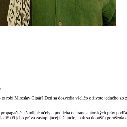
)
o robí Miroslav Cipár? Deti sa dozvedia všeličo o živote jedného zo z
ropagačné a študijné účely a podlieha ochrane autorských práv podľa
ediča či jeho práva zastupujúcej inštitúcie, inak sa dopúšťa porušenia