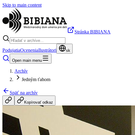
Skip to main content
Stránka BIBIANA
Podujatia
Ocenenia
Ilustrátori
sk
Open main menu
Archív
Jedným ťahom
Späť na archív
Kopírovať odkaz