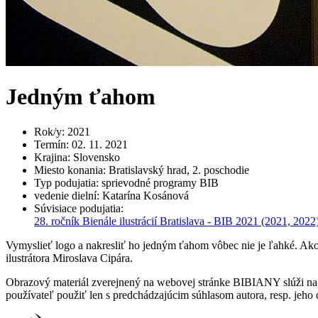
Jedným ťahom
Rok/y
:
2021
Termín
:
02. 11. 2021
Krajina
:
Slovensko
Miesto konania
:
Bratislavský hrad, 2. poschodie
Typ podujatia
:
sprievodné programy BIB
vedenie dielní
:
Katarína Kosánová
Súvisiace podujatia
:
28. ročník Bienále ilustrácií Bratislava - BIB 2021
(2021, 2022
Vymyslieť logo a nakresliť ho jedným ťahom vôbec nie je ľahké. Ako t
ilustrátora Miroslava Cipára.
Obrazový materiál zverejnený na webovej stránke BIBIANY slúži na p
používateľ použiť len s predchádzajúcim súhlasom autora, resp. jeho d