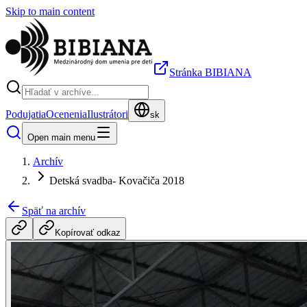
Skip to main content
Stránka BIBIANA
Podujatia
Ocenenia
Ilustrátori
sk
Open main menu
Archív
Detská svadba- Kovačiča 2018
Späť na archív
Kopírovať odkaz