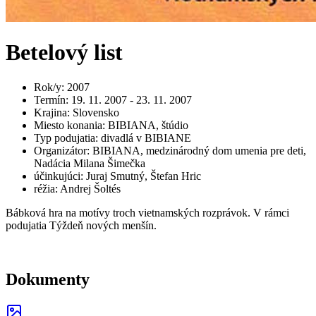
Betelový list
Rok/y
:
2007
Termín
:
19. 11. 2007 - 23. 11. 2007
Krajina
:
Slovensko
Miesto konania
:
BIBIANA, štúdio
Typ podujatia
:
divadlá v BIBIANE
Organizátor
:
BIBIANA, medzinárodný dom umenia pre deti,
Nadácia Milana Šimečka
účinkujúci
:
Juraj Smutný, Štefan Hric
réžia
:
Andrej Šoltés
Bábková hra na motívy troch vietnamských rozprávok. V rámci
podujatia Týždeň nových menšín.
Dokumenty