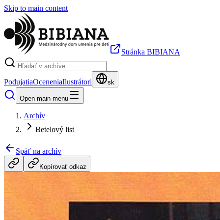
Skip to main content
Stránka BIBIANA
Podujatia
Ocenenia
Ilustrátori
sk
Open main menu
Archív
Betelový list
Späť na archív
Kopírovať odkaz