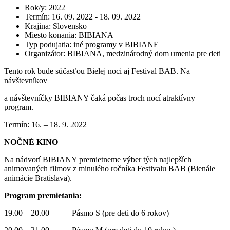
Rok/y
:
2022
Termín
:
16. 09. 2022 - 18. 09. 2022
Krajina
:
Slovensko
Miesto konania
:
BIBIANA
Typ podujatia
:
iné programy v BIBIANE
Organizátor
:
BIBIANA, medzinárodný dom umenia pre deti
Tento rok bude súčasťou Bielej noci aj Festival BAB. Na
návštevníkov
a návštevníčky BIBIANY čaká počas troch nocí atraktívny
program.
Termín: 16. – 18. 9. 2022
NOČNÉ KINO
Na nádvorí BIBIANY premietneme výber tých najlepších
animovaných filmov z minulého ročníka Festivalu BAB (Bienále
animácie Bratislava).
Program premietania:
19.00 – 20.00 Pásmo S (pre deti do 6 rokov)