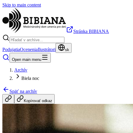
Skip to main content
Stránka BIBIANA
Podujatia
Ocenenia
Ilustrátori
sk
Open main menu
Archív
Biela noc
Späť na archív
Kopírovať odkaz