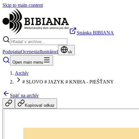
Skip to main content
Stránka BIBIANA
Podujatia
Ocenenia
Ilustrátori
sk
Open main menu
Archív
# SLOVO # JAZYK # KNIHA - PIEŠŤANY
Späť na archív
Kopírovať odkaz