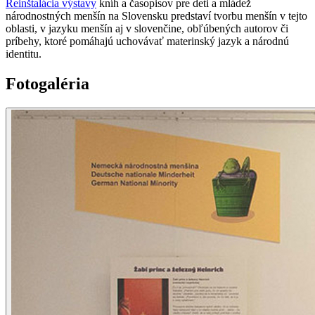
Reinštalácia výstavy
kníh a časopisov pre deti a mládež
národnostných menšín na Slovensku predstaví tvorbu menšín v tejto
oblasti, v jazyku menšín aj v slovenčine, obľúbených autorov či
príbehy, ktoré pomáhajú uchovávať materinský jazyk a národnú
identitu.
Fotogaléria