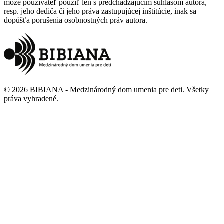
môže používateľ použiť len s predchádzajúcim súhlasom autora,
resp. jeho dediča či jeho práva zastupujúcej inštitúcie, inak sa
dopúšťa porušenia osobnostných práv autora.
©
2026
BIBIANA - Medzinárodný dom umenia pre deti
.
Všetky
práva vyhradené
.