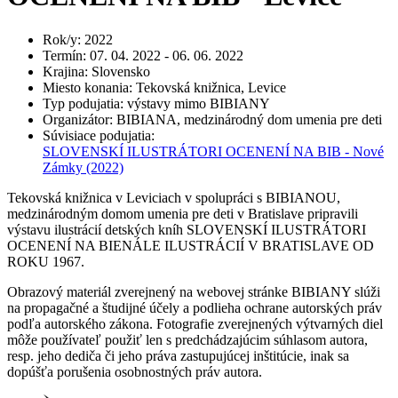
Rok/y
:
2022
Termín
:
07. 04. 2022 - 06. 06. 2022
Krajina
:
Slovensko
Miesto konania
:
Tekovská knižnica, Levice
Typ podujatia
:
výstavy mimo BIBIANY
Organizátor
:
BIBIANA, medzinárodný dom umenia pre deti
Súvisiace podujatia
:
SLOVENSKÍ ILUSTRÁTORI OCENENÍ NA BIB - Nové
Zámky
(2022)
Tekovská knižnica v Leviciach v spolupráci s BIBIANOU,
medzinárodným domom umenia pre deti v Bratislave pripravili
výstavu ilustrácií detských kníh SLOVENSKÍ ILUSTRÁTORI
OCENENÍ NA BIENÁLE ILUSTRÁCIÍ V BRATISLAVE OD
ROKU 1967.
Obrazový materiál zverejnený na webovej stránke BIBIANY slúži
na propagačné a študijné účely a podlieha ochrane autorských práv
podľa autorského zákona. Fotografie zverejnených výtvarných diel
môže používateľ použiť len s predchádzajúcim súhlasom autora,
resp. jeho dediča či jeho práva zastupujúcej inštitúcie, inak sa
dopúšťa porušenia osobnostných práv autora.