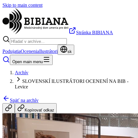
Skip to main content
Stránka BIBIANA
Podujatia
Ocenenia
Ilustrátori
sk
Open main menu
Archív
SLOVENSKÍ ILUSTRÁTORI OCENENÍ NA BIB -
Levice
Späť na archív
Kopírovať odkaz