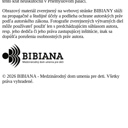
tento krát neuskutočnil v Priemyslovom paláci.
Obrazový materiál zverejnený na webovej stránke BIBIANY slúži
na propagačné a študijné účely a podlieha ochrane autorských práv
podľa autorského zákona. Fotografie zverejnených výtvarných diel
môže používateľ použiť len s predchádzajúcim súhlasom autora,
resp. jeho dediča či jeho práva zastupujúcej inštitúcie, inak sa
dopúšťa porušenia osobnostných práv autora.
©
2026
BIBIANA - Medzinárodný dom umenia pre deti
.
Všetky
práva vyhradené
.