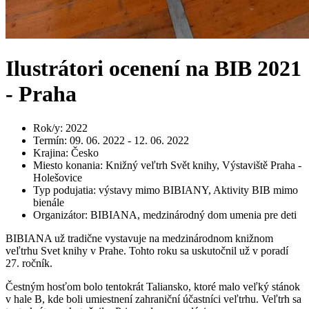
Ilustrátori ocenení na BIB 2021
- Praha
Rok/y
:
2022
Termín
:
09. 06. 2022 - 12. 06. 2022
Krajina
:
Česko
Miesto konania
:
Knižný veľtrh Svět knihy, Výstaviště Praha -
Holešovice
Typ podujatia
:
výstavy mimo BIBIANY, Aktivity BIB mimo
bienále
Organizátor
:
BIBIANA, medzinárodný dom umenia pre deti
BIBIANA už tradične vystavuje na medzinárodnom knižnom
veľtrhu Svet knihy v Prahe. Tohto roku sa uskutočnil už v poradí
27. ročník.
Čestným hosťom bolo tentokrát Taliansko, ktoré malo veľký stánok
v hale B, kde boli umiestnení zahraniční účastníci veľtrhu. Veľtrh sa