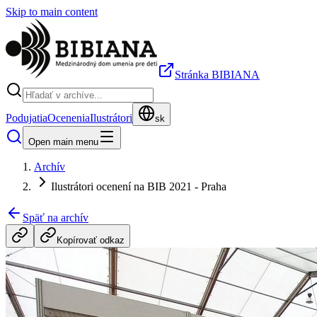
Skip to main content
Stránka BIBIANA
Podujatia
Ocenenia
Ilustrátori
sk
Open main menu
Archív
Ilustrátori ocenení na BIB 2021 - Praha
Späť na archív
Kopírovať odkaz